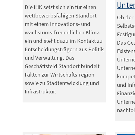
Unte
Die IHK setzt sich ein für einen
wettbewerbsfähigen Standort
Ob der 
mit einem innovations- und
Selbsts
wachstums-freundlichen Klima
Festig
ein und steht dazu im Kontakt zu
Das Ges
Entscheidungsträgern aus Politik
Existe
und Verwaltung. Das
Untern
Geschäftsfeld Standort bündelt
Untern
Fakten zur Wirtschafts-region
kompet
sowie zu Stadtentwicklung und
und Inf
Infrastruktur.
Finanzi
Untern
nachfol