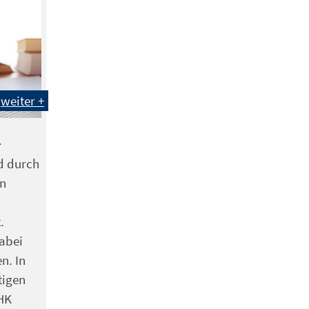
weiter +
n
d durch
on
.
abei
n. In
tigen
IHK