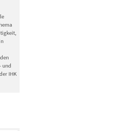
le
Thema
igkeit,
in
 den
- und
der IHK