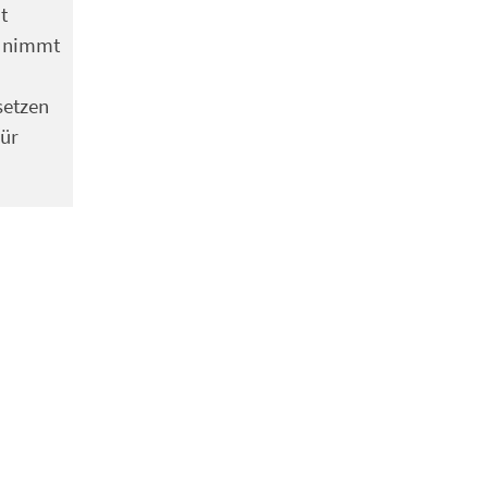
t
s nimmt
setzen
für