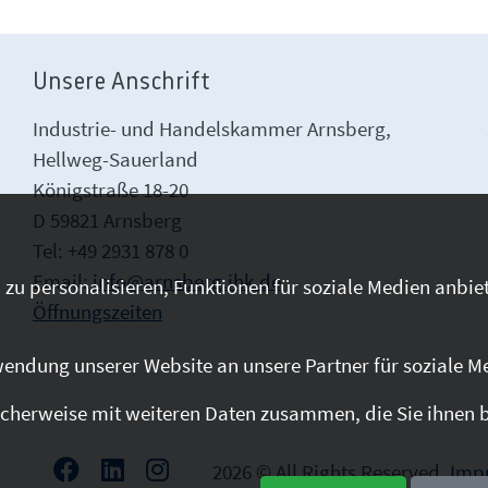
Unsere Anschrift
Industrie- und Handelskammer Arnsberg,
Hellweg-Sauerland
Königstraße 18-20
D 59821 Arnsberg
Tel: +49 2931 878 0
Email:
info@arnsberg.ihk.de
zu personalisieren, Funktionen für soziale Medien anbiet
Öffnungszeiten
endung unserer Website an unsere Partner für soziale M
cherweise mit weiteren Daten zusammen, die Sie ihnen be
2026 © All Rights Reserved.
Imp