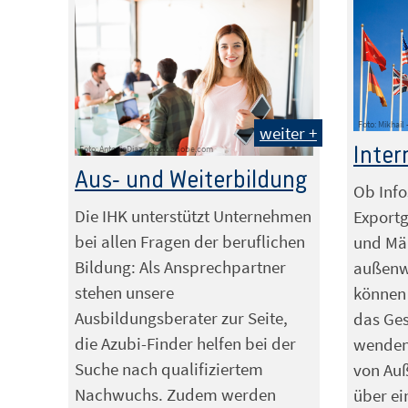
Foto: Mikhail
weiter +
Inter
Foto: AntonioDiaz - stock.adobe.com
Aus- und Weiterbildung
Ob Info
Die IHK unterstützt Unternehmen
Exportg
bei allen Fragen der beruflichen
und Mär
Bildung: Als Ansprechpartner
außenwi
stehen unsere
können
Ausbildungsberater zur Seite,
das Ges
die Azubi-Finder helfen bei der
wenden
Suche nach qualifiziertem
von Au
Nachwuchs. Zudem werden
über ei