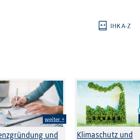
IHK A-Z
weiter +
Foto: malp - stock.adobe.com
- stock.adobe.com
Klimaschutz und
tenzgründung und