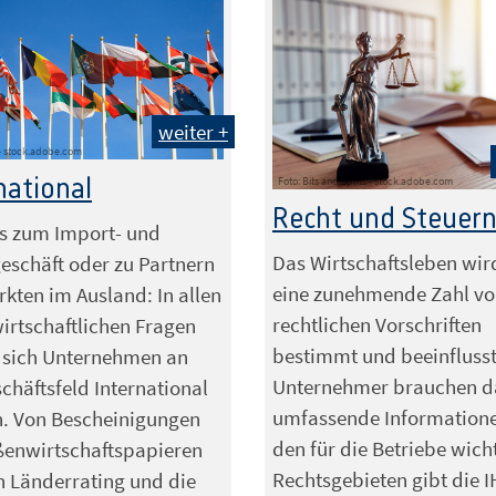
weiter +
 - stock.adobe.com
national
Foto: Bits and Splits - stock.adobe.com
Recht und Steuer
s zum Import- und
Das Wirtschaftsleben wir
eschäft oder zu Partnern
eine zunehmende Zahl v
kten im Ausland: In allen
rechtlichen Vorschriften
rtschaftlichen Fragen
bestimmt und beeinflusst
 sich Unternehmen an
Unternehmer brauchen d
chäftsfeld International
umfassende Informatione
. Von Bescheinigungen
den für die Betriebe wich
ßenwirtschaftspapieren
Rechtsgebieten gibt die 
n Länderrating und die