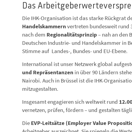
Das Arbeitgeberwerteverspre
Die IHK-Organisation ist das starke Rückgrat d
Handelskammern
vertreten bundesweit rund 
nach dem
Regionalitätsprinzip
– nah an den B
Deutschen Industrie- und Handelskammer in Be
Stimme auf Landes-, Bundes- und EU-Ebene.
International ist unser Netzwerk global aufgest
und Repräsentanzen
in über 90 Ländern stehe
Nairobi. Auch in Brüssel ist die IHK-Organisati
mitzugestalten.
Insgesamt engagieren sich weltweit rund
12.0
vernetzen, prüfen, fördern – und gestalten tägl
Die
EVP-Leitsätze (Employer Value Propositi
Arbeitgeber auszeichnet. Sie spiegeln die Wert