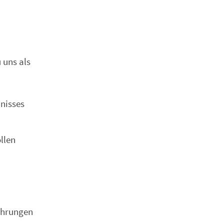
 uns als
nisses
llen
d
ahrungen