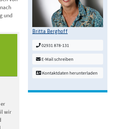
 nach
ag und
Britta Berghoff
02931 878-131
E-Mail schreiben
Kontaktdaten herunterladen
der
il wir
d
d