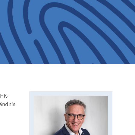
IHK-
tändnis