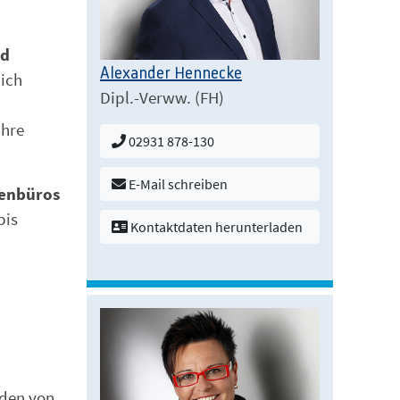
nd
Alexander Hennecke
lich
Dipl.-Verww. (FH)
ihre
02931 878-130
E-Mail schreiben
tenbüros
bis
Kontaktdaten herunterladen
nden von