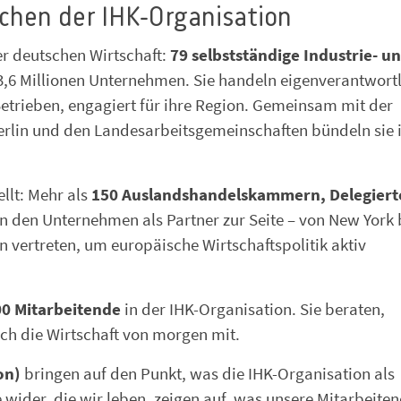
chen der IHK-Organisation
er deutschen Wirtschaft:
79 selbstständige Industrie- u
3,6 Millionen Unternehmen. Sie handeln eigenverantwort
etrieben, engagiert für ihre Region. Gemeinsam mit der
rlin und den Landesarbeitsgemeinschaften bündeln sie 
ellt: Mehr als
150 Auslandshandelskammern, Delegier
n den Unternehmen als Partner zur Seite – von New York 
on vertreten, um europäische Wirtschaftspolitik aktiv
00 Mitarbeitende
in der IHK-Organisation. Sie beraten,
ich die Wirtschaft von morgen mit.
on)
bringen auf den Punkt, was die IHK-Organisation als
e wider, die wir leben, zeigen auf, was unsere Mitarbeite