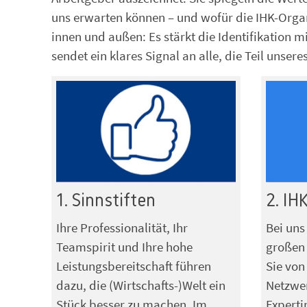
uns erwarten können – und wofür die IHK-Organ
innen und außen: Es stärkt die Identifikation m
sendet ein klares Signal an alle, die Teil uns
1. Sinnstiften
2. IH
Ihre Professionalität, Ihr
Bei uns
Teamspirit und Ihre hohe
großen 
Leistungsbereitschaft führen
Sie von
dazu, die (Wirtschafts-)Welt ein
Netzwe
Stück besser zu machen. Im
Experti