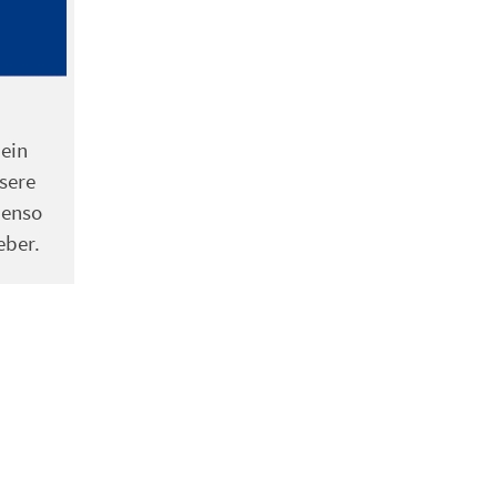
 ein
sere
benso
eber.