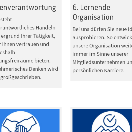
genverantwortung
6. Lernende
Organisation
 steht
rantwortliches Handeln
Bei uns dürfen Sie neue I
ergrund Ihrer Tätigkeit,
ausprobieren. So entwicke
r Ihnen vertrauen und
unsere Organisation weite
deshalb
immer im Sinne unserer
ungsfreiräume bieten.
Mitgliedsunternehmen un
ehmerisches Denken wird
persönlichen Karriere.
 großgeschrieben.