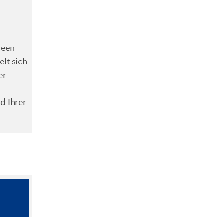
deen
lt sich
r -
d Ihrer