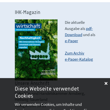
IHK-Magazin
Die aktuelle
Ausgabe als
pdf-
Download
und als
e-Paper
Zum Archiv
e-Paper-Katalog
Unsere Anschrift
Diese Webseite verwendet
Industrie- und Handelskammer Arnsberg,
Cookies
Hellweg-Sauerland
Wir verwenden Cookies, um Inhalte und
Königstraße 18-20