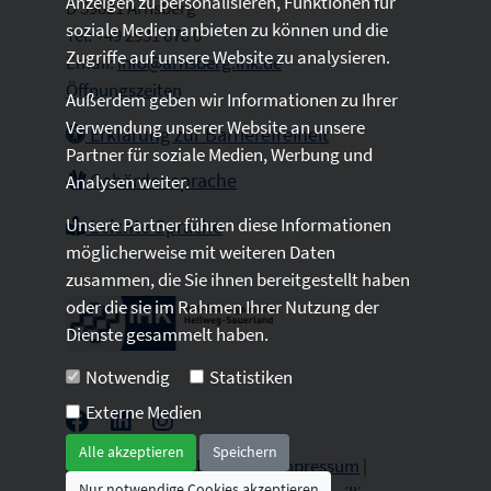
Anzeigen zu personalisieren, Funktionen für
D 59821 Arnsberg
soziale Medien anbieten zu können und die
Tel: +49 2931 878 0
Zugriffe auf unsere Website zu analysieren.
Email:
info@arnsberg.ihk.de
Öffnungszeiten
Außerdem geben wir Informationen zu Ihrer
Verwendung unserer Website an unsere
Erklärung zur Barrierefreiheit
Partner für soziale Medien, Werbung und
Gebärdensprache
Analysen weiter.
Unsere Partner führen diese Informationen
Leichte Sprache
möglicherweise mit weiteren Daten
zusammen, die Sie ihnen bereitgestellt haben
oder die sie im Rahmen Ihrer Nutzung der
Dienste gesammelt haben.
Notwendig
Statistiken
Externe Medien
Alle akzeptieren
Speichern
2026 © All Rights Reserved.
Impressum
|
Nur notwendige Cookies akzeptieren