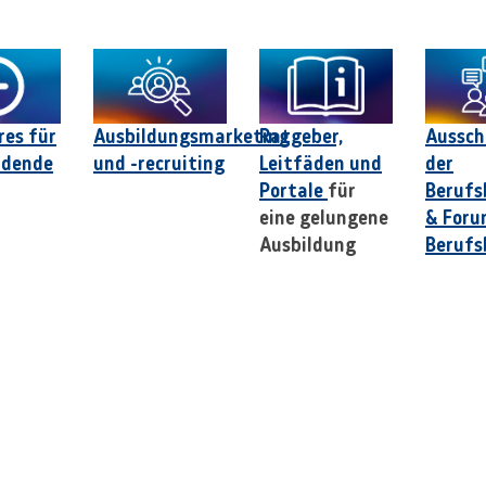
res für
Ausbildungsmarketing
Ratgeber,
Aussch
ldende
und -recruiting
Leitfäden und
der
Portale
für
Berufs
eine gelungene
& For
Ausbildung
Berufs