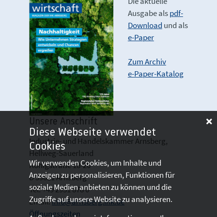
Die aktuelle
Ausgabe als
pdf-
Download
und als
e-Paper
Zum Archiv
e-Paper-Katalog
Unsere Anschrift
Diese Webseite verwendet
Industrie- und Handelskammer Arnsberg,
Cookies
Hellweg-Sauerland
Wir verwenden Cookies, um Inhalte und
Königstraße 18-20
Anzeigen zu personalisieren, Funktionen für
D 59821 Arnsberg
soziale Medien anbieten zu können und die
Tel: +49 2931 878 0
Zugriffe auf unsere Website zu analysieren.
Email:
info@arnsberg.ihk.de
Öffnungszeiten