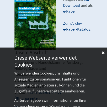
Download
und als
e-Paper
Zum Archiv
e-Paper-Katalog
Unsere Anschrift
Diese Webseite verwendet
Industrie- und Handelskammer Arnsberg,
Cookies
Hellweg-Sauerland
Wir verwenden Cookies, um Inhalte und
Königstraße 18-20
Anzeigen zu personalisieren, Funktionen für
D 59821 Arnsberg
soziale Medien anbieten zu können und die
Tel: +49 2931 878 0
Zugriffe auf unsere Website zu analysieren.
Email:
info@arnsberg.ihk.de
Öffnungszeiten
Außerdem geben wir Informationen zu Ihrer
Verwendung unserer Website an unsere