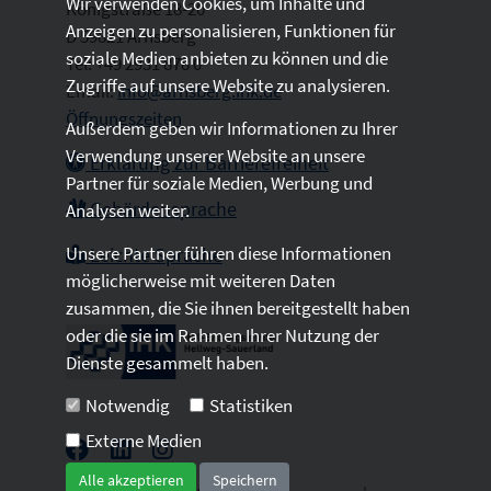
Wir verwenden Cookies, um Inhalte und
Königstraße 18-20
Anzeigen zu personalisieren, Funktionen für
D 59821 Arnsberg
soziale Medien anbieten zu können und die
Tel: +49 2931 878 0
Zugriffe auf unsere Website zu analysieren.
Email:
info@arnsberg.ihk.de
Öffnungszeiten
Außerdem geben wir Informationen zu Ihrer
Verwendung unserer Website an unsere
Erklärung zur Barrierefreiheit
Partner für soziale Medien, Werbung und
Gebärdensprache
Analysen weiter.
Unsere Partner führen diese Informationen
Leichte Sprache
möglicherweise mit weiteren Daten
zusammen, die Sie ihnen bereitgestellt haben
oder die sie im Rahmen Ihrer Nutzung der
Dienste gesammelt haben.
Notwendig
Statistiken
Externe Medien
Alle akzeptieren
Speichern