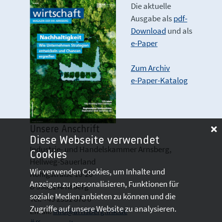
Die aktuelle
Ausgabe als
pdf-
Download
und als
e-Paper
Zum Archiv
e-Paper-Katalog
Unsere Anschrift
Diese Webseite verwendet
Industrie- und Handelskammer Arnsberg,
Cookies
Hellweg-Sauerland
Wir verwenden Cookies, um Inhalte und
Königstraße 18-20
Anzeigen zu personalisieren, Funktionen für
D 59821 Arnsberg
soziale Medien anbieten zu können und die
Tel: +49 2931 878 0
Zugriffe auf unsere Website zu analysieren.
Email:
info@arnsberg.ihk.de