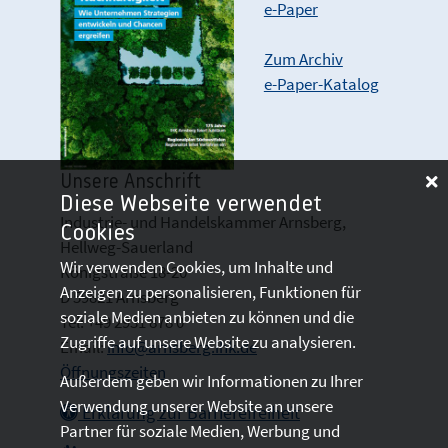
e-Paper
Zum Archiv
e-Paper-Katalog
Unsere Anschrift
Diese Webseite verwendet
Industrie- und Handelskammer Arnsberg,
Cookies
Hellweg-Sauerland
Wir verwenden Cookies, um Inhalte und
Königstraße 18-20
Anzeigen zu personalisieren, Funktionen für
D 59821 Arnsberg
soziale Medien anbieten zu können und die
Tel: +49 2931 878 0
Zugriffe auf unsere Website zu analysieren.
Email:
info@arnsberg.ihk.de
Öffnungszeiten
Außerdem geben wir Informationen zu Ihrer
Verwendung unserer Website an unsere
Erklärung zur Barrierefreiheit
Partner für soziale Medien, Werbung und