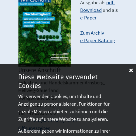
Ausgabe als
pdf-
Download
und als
e-Paper
Zum Archiv
e-Paper-Katalog
Unsere Anschrift
Diese Webseite verwendet
Industrie- und Handelskammer Arnsberg,
Cookies
Hellweg-Sauerland
Wir verwenden Cookies, um Inhalte und
Königstraße 18-20
Anzeigen zu personalisieren, Funktionen für
D 59821 Arnsberg
soziale Medien anbieten zu können und die
Tel: +49 2931 878 0
Zugriffe auf unsere Website zu analysieren.
Email:
info@arnsberg.ihk.de
Öffnungszeiten
Außerdem geben wir Informationen zu Ihrer