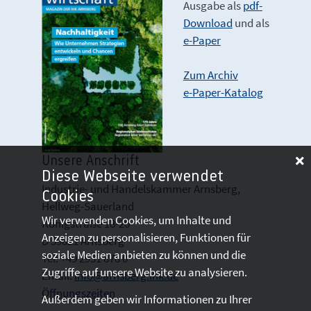
Ausgabe als
pdf-
Download
und als
e-Paper
Zum Archiv
e-Paper-Katalog
Unsere Anschrift
Diese Webseite verwendet
Industrie- und Handelskammer Arnsberg,
Cookies
Hellweg-Sauerland
Wir verwenden Cookies, um Inhalte und
Königstraße 18-20
Anzeigen zu personalisieren, Funktionen für
D 59821 Arnsberg
soziale Medien anbieten zu können und die
Tel: +49 2931 878 0
Zugriffe auf unsere Website zu analysieren.
Email:
info@arnsberg.ihk.de
Öffnungszeiten
Außerdem geben wir Informationen zu Ihrer