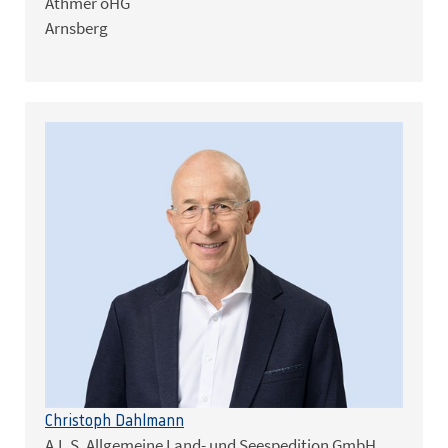
Athmer oHG
Arnsberg
Christoph Dahlmann
A.L.S. Allgemeine Land- und Seespedition GmbH