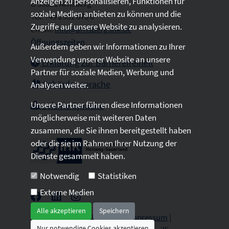
Anzeigen zu personalisieren, Funktionen für
D 59821 Arnsberg
soziale Medien anbieten zu können und die
Tel: +49 2931 878 0
Zugriffe auf unsere Website zu analysieren.
Email:
info@arnsberg.ihk.de
Öffnungszeiten
Außerdem geben wir Informationen zu Ihrer
Verwendung unserer Website an unsere
Erklärung zur Barrierefreiheit
Partner für soziale Medien, Werbung und
Gebärdensprache
Analysen weiter.
Unsere Partner führen diese Informationen
Leichte Sprache
möglicherweise mit weiteren Daten
zusammen, die Sie ihnen bereitgestellt haben
oder die sie im Rahmen Ihrer Nutzung der
Dienste gesammelt haben.
Notwendig
Statistiken
Externe Medien
Alle akzeptieren
Speichern
2026 © All Rights Reserved.
Impressum
|
Nur notwendige Cookies akzeptieren