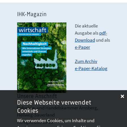
IHK-Magazin
Die aktuelle
Ausgabe als
pdf-
Download
und als
e-Paper
Zum Archiv
e-Paper-Katalog
Unsere Anschrift
Diese Webseite verwendet
Industrie- und Handelskammer Arnsberg,
Cookies
Hellweg-Sauerland
Wir verwenden Cookies, um Inhalte und
Königstraße 18-20